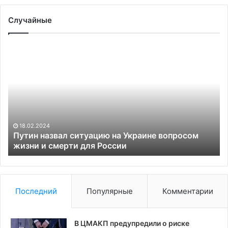
Случайные
Путин
Пр
назвал
Хо
ситуацию
ут
на
ин
Украине
о
вопросом
пр
жизни
вы
и
ви
18.02.2024
смерти
О
Путин назвал ситуацию на Украине вопросом
для
жизни и смерти для России
России
Последний
Популярные
Комментарии
В ЦМАКП предупредили о риске