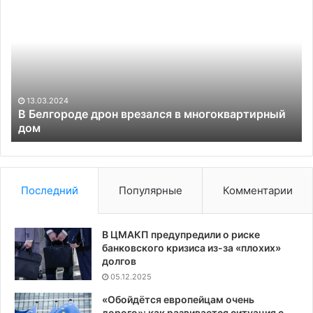
Белгороде
Д
дрон
ра
врезался
ст
в
ба
многоквартирный
са
дом
в
Бе
13.03.2024
об
В Белгороде дрон врезался в многоквартирный
дом
Последний
Популярные
Комментарии
В ЦМАКП предупредили о риске
банковского кризиса из-за «плохих»
долгов
05.12.2025
«Обойдётся европейцам очень
дорого»: как развивается ситуация с