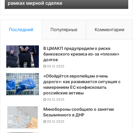
рамках мирной сделки
во
на
Ук
Последний
Популярные
Комментарии
В ЦМАКП предупредили о риске
банковского кризиса из-за «плохих»
долгов
05.12.2025
«Обойдётся европейцам очень
дорого»: как развивается ситуация с
намерением ЕС конфисковать
российские активы
05.12.2025
Минобороны сообщило о занятии
Безымянного в ДНР
05.12.2025