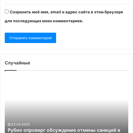
Сохранить моё имя, email и адрес сайта в этом браузере
для последующих моих комментариев.
Случайные
Рубио
Ил
опроверг
ко
обсуждение
в
отмены
Ев
санкций
за
в
о
рамках
пл
мирной
ра
24.04.2025
сделки
за
Рубио опроверг обсуждение отмены санкций в