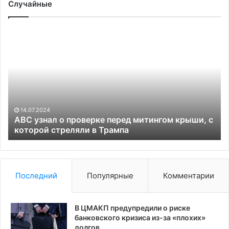
Случайные
ABC
М
узнал
со
о
о
проверке
96
перед
сб
митингом
с
крыши,
ве
с
др
14.07.2024
которой
ABC узнал о проверке перед митингом крыши, с
стреляли
которой стреляли в Трампа
в
Трампа
Последний
Популярные
Комментарии
В ЦМАКП предупредили о риске
банковского кризиса из-за «плохих»
долгов