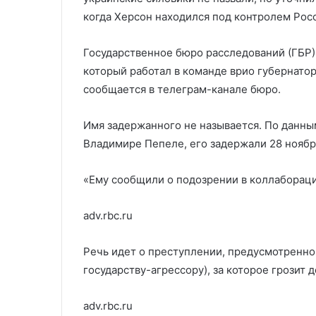
выборов в СШ
в
когда Херсон находился под контролем Росс
США
Государственное бюро расследований (ГБР)
который работал в команде врио губернато
сообщается в телеграм-канале бюро.
Имя задержанного не называется. По данным
Владимире Пепеле, его задержали 28 ноябр
«Ему сообщили о подозрении в коллабораци
adv.rbc.ru
Речь идет о преступлении, предусмотренном 
государству-агрессору), за которое грозит 
adv.rbc.ru