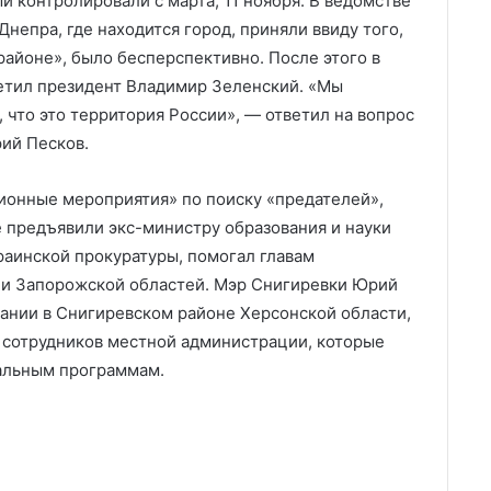
й контролировали с марта, 11 ноября. В ведомстве
непра, где находится город, приняли ввиду того,
районе», было бесперспективно. После этого в
етил президент Владимир Зеленский. «Мы
, что это территория России», — ответил на вопрос
рий Песков.
ционные мероприятия» по поиску «предателей»,
е предъявили экс-министру образования и науки
раинской прокуратуры, помогал главам
 и Запорожской областей. Мэр Снигиревки Юрий
ании в Снигиревском районе Херсонской области,
х сотрудников местной администрации, которые
альным программам.