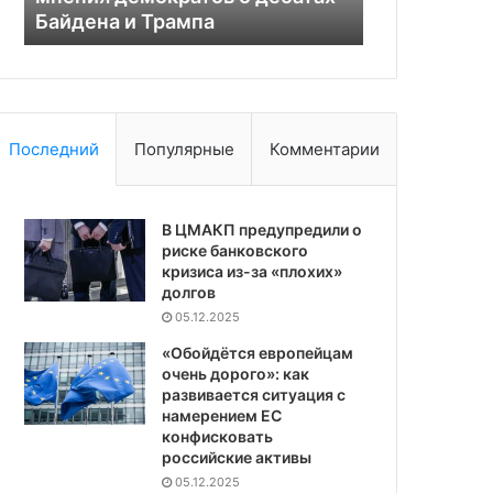
Байдена и Трампа
берегам Из
Байдена
берегам
и
Израиля
Трампа
Последний
Популярные
Комментарии
В ЦМАКП предупредили о
риске банковского
кризиса из-за «плохих»
долгов
05.12.2025
«Обойдётся европейцам
очень дорого»: как
развивается ситуация с
намерением ЕС
конфисковать
российские активы
05.12.2025