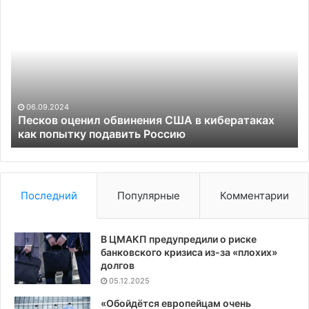
Песков
Аэ
оценил
Ка
обвинения
пр
США
пр
в
и
кибератаках
от
как
ре
попытку
06.09.2024
подавить
Песков оценил обвинения США в кибератаках
Россию
как попытку подавить Россию
Последний
Популярные
Комментарии
В ЦМАКП предупредили о риске
банковского кризиса из-за «плохих»
долгов
05.12.2025
«Обойдётся европейцам очень