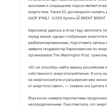
«по-честному»
Белгородскую 
экономии и сокращение спроса являются важ
энергетике. Ранее ЕС договорился снизить 
GAZP
₽168,1
-0,55%
Купить
BRENT
BRENT
Евросоюзу удалось в этом году заполнить 
перед зимой, однако глобальные энергетич
разбалансированными, подготовить запасы 
заявила гендиректор Еврокомиссии по энер
организовала The Washington Post, трансля
«ЕС не способен найти замену российским 
собственного энергопотребления. Я хочу е
на энергоносители и расширения мер эконо
от энергопоставок», — сказала она (цитата 
Йоргенсен назвала перспективы продолжени
неопределенными. Она отметила, что энерг