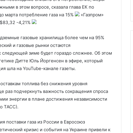
область
Ближний Восток
Восток
ными в этом вопросе, сказала глава ЕК по
до марта потребление газа на 15%
«Газпром»
$83,32
-4,21%
подземные газовые хранилища более чем на 95%
еский и газовые рынки остаются
к следующей зиме будет гораздо сложнее. Об этом
гетике Дитте Юль Йоргенсен в эфире, который
ция шла на YouTube-канале газеты.
поставкам топлива без снижения уровня
ще раз подчеркнуть важность сокращения спроса
мии энергии в плане достижения независимости
по ТАСС).
я поставки газа из России в Евросоюз
етический кризис и события на Украине привели к