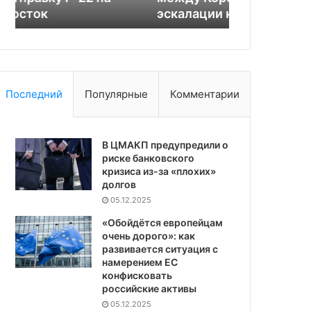
эскалации конфликта
на импортн
Последний
Популярные
Комментарии
В ЦМАКП предупредили о
риске банковского
кризиса из-за «плохих»
долгов
05.12.2025
«Обойдётся европейцам
очень дорого»: как
развивается ситуация с
намерением ЕС
конфисковать
российские активы
05.12.2025