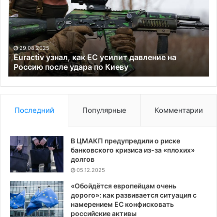
ЕС
че
усилит
ем
давление
не
на
уг
Россию
Па
29.08.2025
после
и
Euractiv узнал, как ЕС усилит давление на
удара
Россию после удара по Киеву
по
по
он
Киеву
ос
це
д
Последний
Популярные
Комментарии
бе
пр
В ЦМАКП предупредили о риске
банковского кризиса из-за «плохих»
долгов
05.12.2025
«Обойдётся европейцам очень
дорого»: как развивается ситуация с
намерением ЕС конфисковать
российские активы