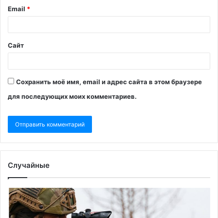
Email
*
Сайт
Сохранить моё имя, email и адрес сайта в этом браузере
для последующих моих комментариев.
Случайные
Euractiv
Ад
узнал,
об
как
по