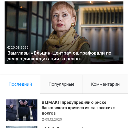
Замглавы
В
«Ельцин-
Ки
Центра»
во
оштрафовали
на
по
де
делу
«К
о
и
дискредитации
«О
20.08.2025
за
Замглавы «Ельцин-Центра» оштрафовали по
репост
делу о дискредитации за репост
Последний
Популярные
Комментарии
В ЦМАКП предупредили о риске
банковского кризиса из-за «плохих»
долгов
05.12.2025