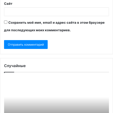
Сайт
Сохранить моё имя, email и адрес сайта в этом браузере
для последующих моих комментариев.
Случайные
Боррель
Bl
признал
оп
конец
ва
западного
дл
доминирования
Зе
на
вс