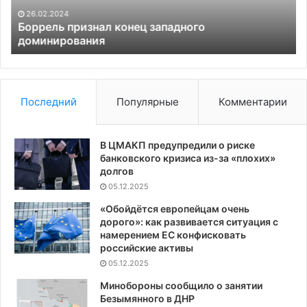
с
26.02.2024
Тр
т
Боррель признал конец западного
доминирования
об
пл
Последний
Популярные
Комментарии
В ЦМАКП предупредили о риске
банковского кризиса из-за «плохих»
долгов
05.12.2025
«Обойдётся европейцам очень
дорого»: как развивается ситуация с
намерением ЕС конфисковать
российские активы
05.12.2025
Минобороны сообщило о занятии
Безымянного в ДНР