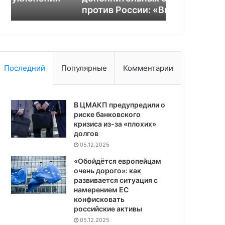
против России: «Вы узнаете»
США
США
Последний
Популярные
Комментарии
В ЦМАКП предупредили о
риске банковского
кризиса из-за «плохих»
долгов
05.12.2025
«Обойдётся европейцам
очень дорого»: как
развивается ситуация с
намерением ЕС
конфисковать
российские активы
05.12.2025