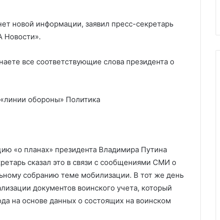
ским оружием
от мобилизации
мобилизации
нет новой информации, заявил пресс-секретарь
А Новости».
знаете все соответствующие слова президента о
 «линии обороны»
Политика
цию «о планах» президента Владимира Путина
ретарь сказал это в связи с сообщениями СМИ о
ьному собранию теме мобилизации. В тот же день
ализации документов воинского учета, который
да на основе данных о состоящих на воинском