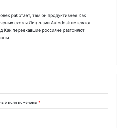
овек работает, тем он продуктивнее Как
лярных схемы Лицензии Autodesk истекают.
ад Как переехавшие россияне разгоняют
соны
ьные поля помечены
*