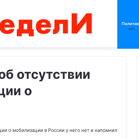
Политик
об отсутствии
ции о
В
Киеве
задержали
экс-
депутата
за
07.06.2024
схему
ии о мобилизации в России у него нет и напомнил
зал о
В Киеве задержали экс-
уклонения
еву бить по
депутата за схему уклонения
от