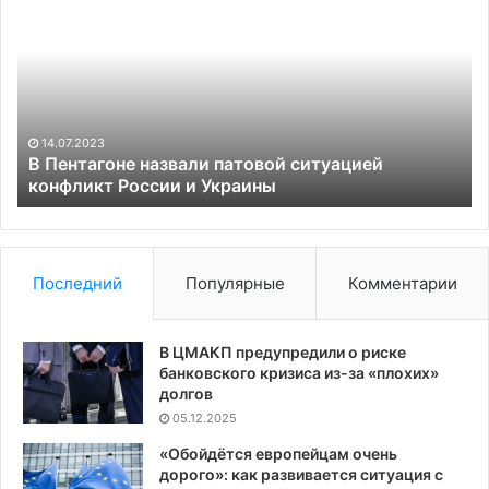
Пентагоне
Бо
назвали
см
патовой
во
ситуацией
ру
конфликт
на
России
фо
и
по
14.07.2023
Украины
го
В Пентагоне назвали патовой ситуацией
конфликт России и Украины
Последний
Популярные
Комментарии
В ЦМАКП предупредили о риске
банковского кризиса из-за «плохих»
долгов
05.12.2025
«Обойдётся европейцам очень
дорого»: как развивается ситуация с