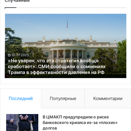
Случайные
«Не
N
уверен,
уз
что
о
эта
по
стратегия
Ир
вообще
Тр
сработает»:
с
30.07.2025
СМИ
уг
«Не уверен, что эта стратегия вообще
сообщили
о
сработает»: СМИ сообщили о сомнениях
о
Трампа в эффективности давления на РФ
«с
сомнениях
яч
Трампа
в
эффективности
Последний
Популярные
Комментарии
давления
на
РФ
В ЦМАКП предупредили о риске
банковского кризиса из-за «плохих»
долгов