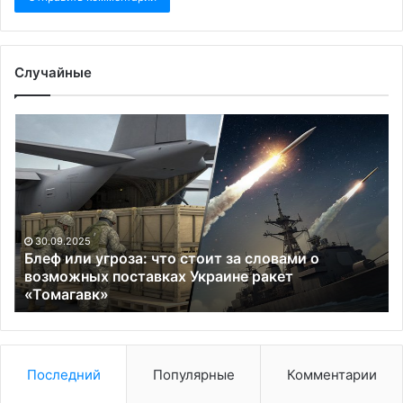
Случайные
Блеф
С
или
об
угроза:
Ир
что
в
стоит
ат
за
ха
словами
на
30.09.2025
о
пр
Блеф или угроза: что стоит за словами о
возможных
шт
возможных поставках Украине ракет
поставках
«Томагавк»
Тр
Украине
и
ракет
Ха
«Томагавк»
Последний
Популярные
Комментарии