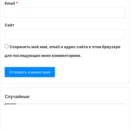
Email
*
Сайт
Сохранить моё имя, email и адрес сайта в этом браузере
для последующих моих комментариев.
Случайные
Кремль
П
назвал
б
понижение
А