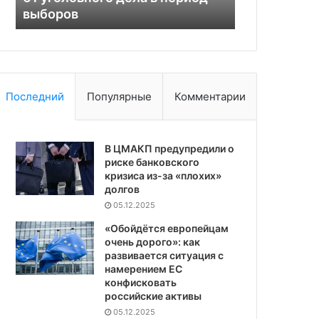
Белгородской области
занятии сел
Последний
Популярные
Комментарии
В ЦМАКП предупредили о
риске банковского
кризиса из-за «плохих»
долгов
05.12.2025
«Обойдётся европейцам
очень дорого»: как
развивается ситуация с
намерением ЕС
конфисковать
российские активы
05.12.2025