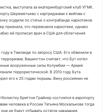
истка, выступала за екатеринбургский клуб УГМК.
порту Шереметьево с картриджами к вейпам с
нку осудили по статье о контрабанде наркотиков
ер признала, что перевозила наркотики, однако
набис ей прописал врач в США для облегчения
 году в Таиланде по запросу США. Его обвинили в
терроризма. Вашингтон считает, что Бут хотел
онные вооруженные силы Колумбии — Армия
изнали террористической. В 2010 году Бута
орил его к 25 годам тюрьмы. Вину россиянин не
тболистку Бриттни Грайнер состоялся в аэропорту
вам человека в России Татьяна Москалькова тогда
они не будут отбывать остаток наказания.