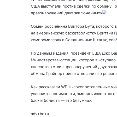
оплот» ХАМАС
Инфографика
ХАМАС
США выступали против сделки по обмену Гра
правонарушений двух заключенных»
Обмен россиянина Виктора Бута, которого 
на американскую баскетболистку Бриттни 
компромиссов» в Соединенных Штатах, сооб
По данным издания, президент США Джо Бай
Министерства юстиции, которое выступало 
«несоответствия правонарушений двух закл
обмена Грайнер приветствовали его решени
Как рассказали WP высокопоставленные чи
условиях анонимности, «менять известног
баскетболиста — это безумие».
adv.rbc.ru