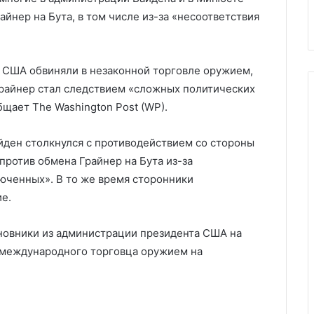
выборов
выборов
йнер на Бута, в том числе из-за «несоответствия
в США обвиняли в незаконной торговле оружием,
Грайнер стал следствием «сложных политических
щает The Washington Post (WP).
ден столкнулся с противодействием со стороны
против обмена Грайнер на Бута из-за
юченных». В то же время сторонники
е.
новники из администрации президента США на
о международного торговца оружием на