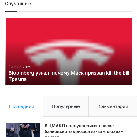
Случайные
Bloomberg
Ев
узнал,
пр
почему
С
Маск
ог
призвал
вы
kill
па
the
ро
bill
06.06.2025
Трампа
Bloomberg узнал, почему Маск призвал kill the bill
Трампа
Последний
Популярные
Комментарии
В ЦМАКП предупредили о риске
банковского кризиса из-за «плохих»