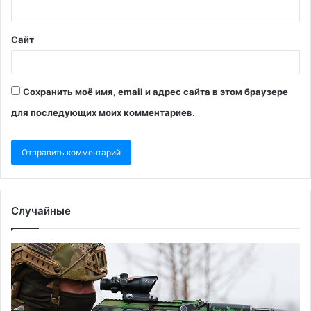
Сайт
Сохранить моё имя, email и адрес сайта в этом браузере
для последующих моих комментариев.
Случайные
Алаудинов
Ву
опроверг
за
избиение
чт
сотрудника
Ма
военной
хо