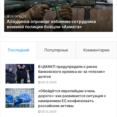
полиции
б
бойцом
вв
«Ахмата»
Се
28.06.2025
са
Алаудинов опроверг избиение сотрудника
военной полиции бойцом «Ахмата»
пр
Ро
Последний
Популярные
Комментарии
В ЦМАКП предупредили о риске
банковского кризиса из-за «плохих»
долгов
05.12.2025
«Обойдётся европейцам очень
дорого»: как развивается ситуация с
намерением ЕС конфисковать
российские активы
05.12.2025