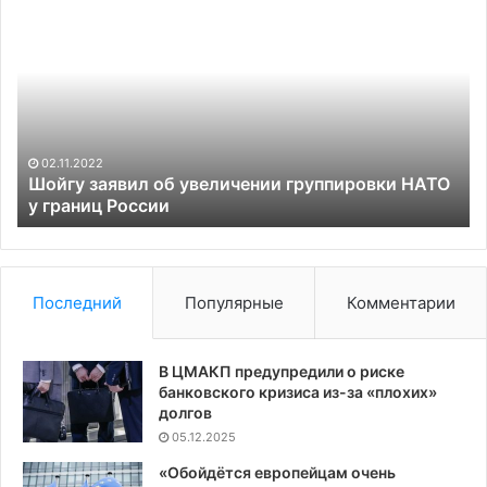
сообщила
о
согласии
Минска
на
транзит
украинского
10.12.2022
зерна
ировки НАТО
ООН сообщила о согласии Минска на тр
для
украинского зерна для экспорта
экспорта
Последний
Популярные
Комментарии
В ЦМАКП предупредили о риске
банковского кризиса из-за «плохих»
долгов
05.12.2025
«Обойдётся европейцам очень