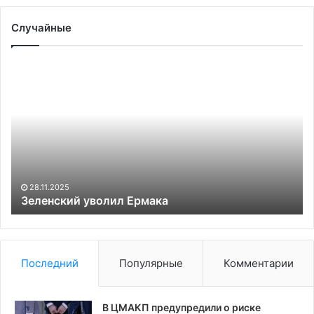
Случайные
Зеленский
У
уволил
пр
Ермака
Сл
пр
кр
в
б
по
28.11.2025
Зеленский уволил Ермака
Последний
Популярные
Комментарии
В ЦМАКП предупредили о риске