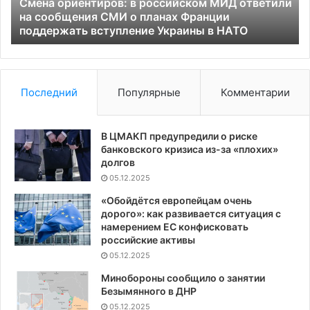
сообщения
по
Смена ориентиров: в российском МИД ответили
СМИ
ин
е
на сообщения СМИ о планах Франции
о
поддержать вступление Украины в НАТО
планах
Франции
поддержать
вступление
Последний
Популярные
Комментарии
Украины
в
НАТО
В ЦМАКП предупредили о риске
банковского кризиса из-за «плохих»
долгов
05.12.2025
«Обойдётся европейцам очень
дорого»: как развивается ситуация с
намерением ЕС конфисковать
российские активы
05.12.2025
Минобороны сообщило о занятии
Безымянного в ДНР
05.12.2025