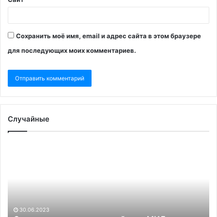
Сохранить моё имя, email и адрес сайта в этом браузере
для последующих моих комментариев.
Случайные
Смена
В
ориентиров:
Од
в
об
российском
со
МИД
о
ответили
ра
на
в
30.06.2023