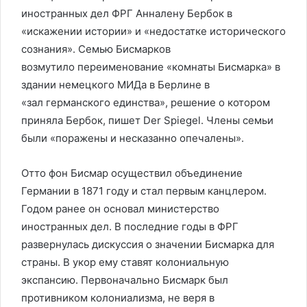
иностранных дел ФРГ Анналену Бербок в
«искажении истории» и «недостатке исторического
сознания». Семью Бисмарков
возмутило переименование «комнаты Бисмарка» в
здании немецкого МИДа в Берлине в
«зал германского единства», решение о котором
приняла Бербок, пишет Der Spiegel. Члены семьи
были «поражены и несказанно опечалены».
Отто фон Бисмар осуществил объединение
Германии в 1871 году и стал первым канцлером.
Годом ранее он основал министерство
иностранных дел. В последние годы в ФРГ
развернулась дискуссия о значении Бисмарка для
страны. В укор ему ставят колониальную
экспансию. Первоначально Бисмарк был
противником колониализма, не веря в