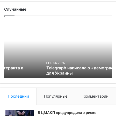
Случайные
Telegraph
Ц
написала
п
о
б
«демографической
ю
бомбе»
в
для
от
Украины
л
п
19.06.2025
з
Telegraph написала о «демографической бомбе»
для Украины
с
Ф
Последний
Популярные
Комментарии
В ЦМАКП предупредили о риске