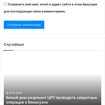
Сохранить моё имя, email и адрес сайта в этом браузере
для последующих моих комментариев.
Случайные
Белый
Пу
дом
во
разрешил
ра
ЦРУ
по
проводить
по
секретные
20
операции
ча
в
ог
16.10.2025
Венесуэле
Белый дом разрешил ЦРУ проводить секретные
операции в Венесуэле