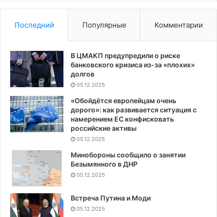
атак
ВСУ
нефт
Последний
Популярные
Комментарии
«Дру
В ЦМАКП предупредили о риске
банковского кризиса из-за «плохих»
долгов
05.12.2025
«Обойдётся европейцам очень
дорого»: как развивается ситуация с
намерением ЕС конфисковать
российские активы
05.12.2025
Минобороны сообщило о занятии
Безымянного в ДНР
05.12.2025
Встреча Путина и Моди
05.12.2025