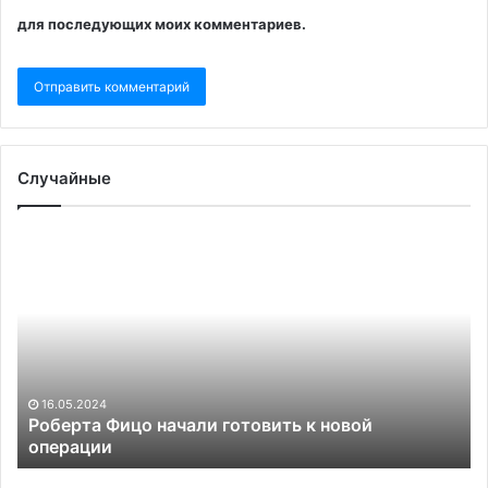
для последующих моих комментариев.
Случайные
Роберта
«Отк
Фицо
хамст
начали
Киева
готовить
как
к
разви
новой
сканд
операции
межд
26
Укра
«От
16.05.2024
и
Роберта Фицо начали готовить к новой
ска
операции
Венг
ВС
посл