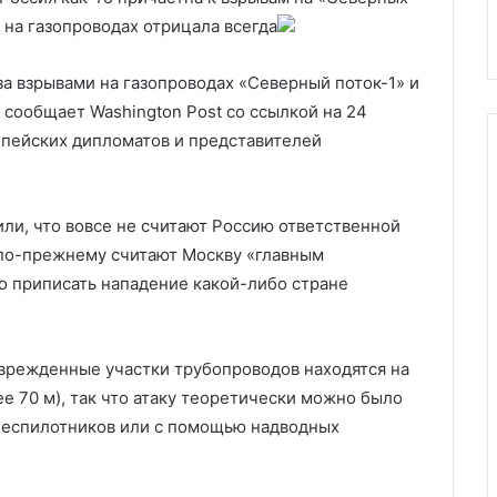
енко в ДНР
ударов по России
по
 на газопроводах отрицала всегда
России
 за взрывами на газопроводах «Северный поток-1» и
 сообщает Washington Post со ссылкой на 24
опейских дипломатов и представителей
ли, что вовсе не считают Россию ответственной
о по-прежнему считают Москву «главным
но приписать нападение какой-либо стране
врежденные участки трубопроводов находятся на
е 70 м), так что атаку теоретически можно было
беспилотников или с помощью надводных