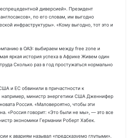
беспрецедентной диверсией». Президент
нглосаксов», по его словам, им выгодно
кой инфраструктуры». «Кому выгодно, тот это и
омпанию в ОАЭ: выбираем между free zone и
самая яркая история успеха в Африке Живем один
 труда Сколько раз в год простужаться нормально
США и ЕС обвинили в причастности к
, например, министр энергетики США Дженнифер
иновата Россия. «Маловероятно, чтобы эти
а. «Россия говорит: «Это были не мы», — это все
министр экономики Германии Роберт Хабек.
ии к авариям называл «предсказуемо глупыми».