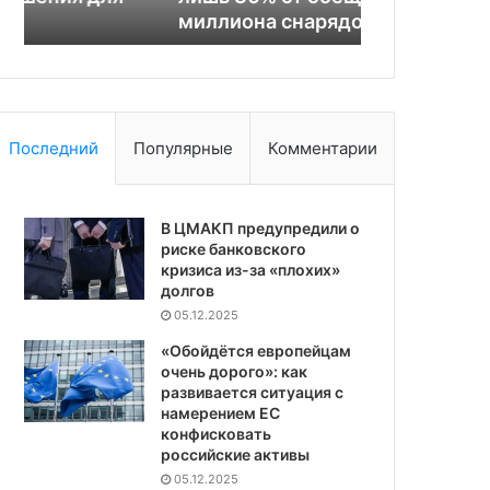
миллиона снарядов
и западных
миллиона
певцов
снарядов
Последний
Популярные
Комментарии
В ЦМАКП предупредили о
риске банковского
кризиса из-за «плохих»
долгов
05.12.2025
«Обойдётся европейцам
очень дорого»: как
развивается ситуация с
намерением ЕС
конфисковать
российские активы
05.12.2025