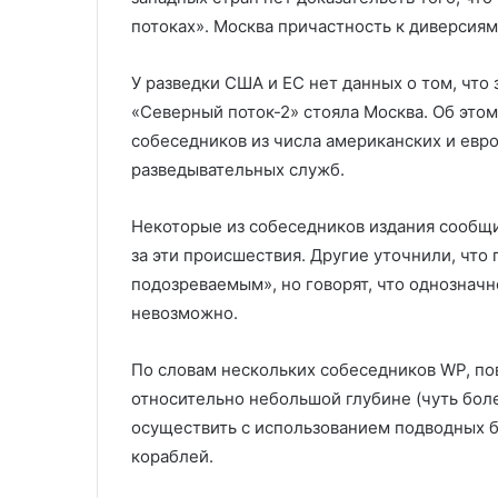
санкциями
пунктом Шевч
ДНР
потоках». Москва причастность к диверсиям
У разведки США и ЕС нет данных о том, что
«Северный поток-2» стояла Москва. Об этом
собеседников из числа американских и евр
разведывательных служб.
Некоторые из собеседников издания сообщи
за эти происшествия. Другие уточнили, чт
подозреваемым», но говорят, что однознач
невозможно.
По словам нескольких собеседников WP, по
относительно небольшой глубине (чуть боле
осуществить с использованием подводных 
кораблей.