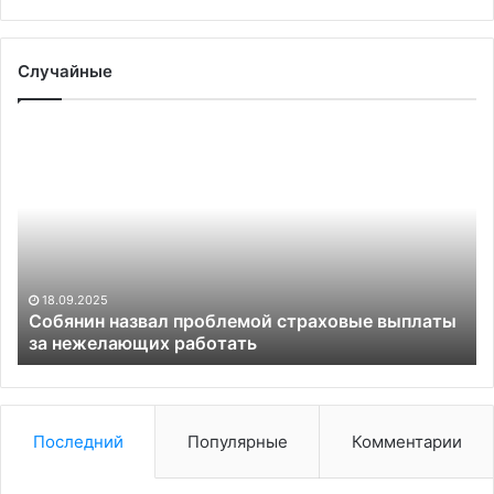
Случайные
Собянин
Ру
назвал
на
проблемой
ус
страховые
от
выплаты
С
за
от
нежелающих
по
работать
пр
18.09.2025
Мо
о
Собянин назвал проблемой страховые выплаты
за нежелающих работать
и
Ки
Последний
Популярные
Комментарии