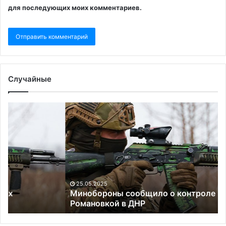
для последующих моих комментариев.
Случайные
Минобороны
N
сообщило
об
о
о
контроле
во
над
Ки
Романовкой
к
в
ди
ДНР
во
25.05.2025
Минобороны сообщило о контроле над
Романовкой в ДНР