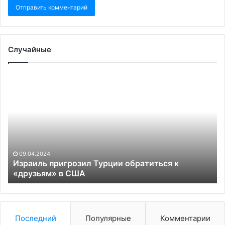
Случайные
Израиль
Эк
пригрозил
пр
Турции
Ит
обратиться
пр
к
к
«друзьям»
ср
в
ог
США
ин
09.04.2024
в
Израиль пригрозил Турции обратиться к
«друзьям» в США
Ев
Последний
Популярные
Комментарии