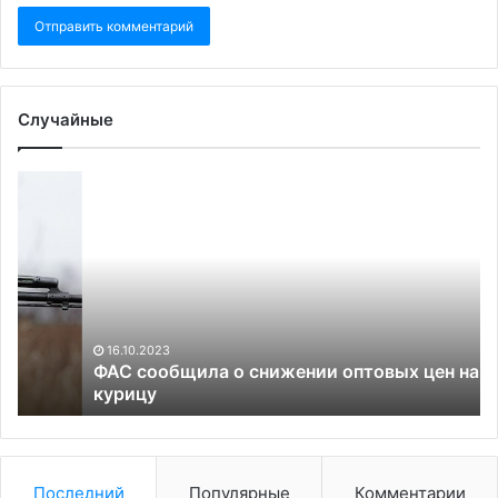
Случайные
ФАС
W
сообщила
уз
о
о
снижении
по
оптовых
Бе
цен
уб
на
Тр
курицу
не
16.10.2023
ув
ФАС сообщила о снижении оптовых цен на
курицу
гл
Ф
Последний
Популярные
Комментарии