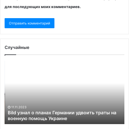
для последующих моих комментариев.
Случайные
Bild
Ит
узнал
эк
о
по
планах
в
Германии
по
удвоить
«С
траты
по
на
11.11.2023
военную
Bild узнал о планах Германии удвоить траты на
помощь
военную помощь Украине
Украине