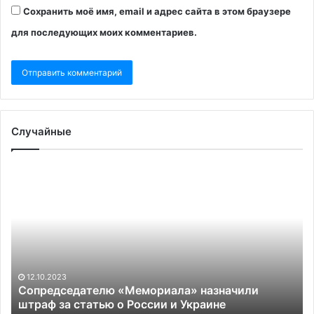
Сохранить моё имя, email и адрес сайта в этом браузере
для последующих моих комментариев.
Случайные
Сопредседателю
«П
«Мемориала»
по
назначили
и
штраф
вс
за
по
статью
ру
о
ту
России
сп
12.10.2023
и
по
Сопредседателю «Мемориала» назначили
Украине
штраф за статью о России и Украине
ку