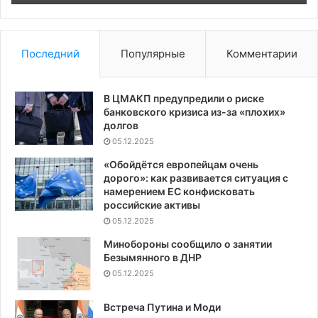
Аб
Последний
Популярные
Комментарии
В ЦМАКП предупредили о риске
банковского кризиса из-за «плохих»
долгов
05.12.2025
«Обойдётся европейцам очень
дорого»: как развивается ситуация с
намерением ЕС конфисковать
российские активы
05.12.2025
Минобороны сообщило о занятии
Безымянного в ДНР
05.12.2025
Встреча Путина и Моди