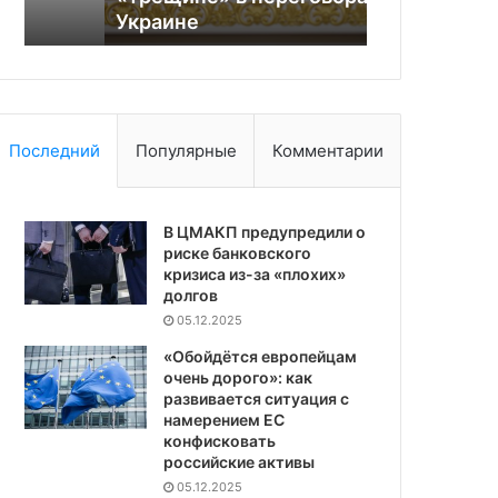
Украине
Совет Фед
Последний
Популярные
Комментарии
В ЦМАКП предупредили о
риске банковского
кризиса из-за «плохих»
долгов
05.12.2025
«Обойдётся европейцам
очень дорого»: как
развивается ситуация с
намерением ЕС
конфисковать
российские активы
05.12.2025