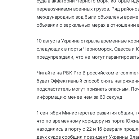
суда в акватории Черного моря, которые ид
перевозчиками военных грузов. Ряд районов
международных вод были объявлены времен
объявили о зеркальных мерах в отношении в
10 августа Украина открыла временные кор
следующих в порты Черноморск, Одесса и Ю
предупреждали, что не могут гарантировать
Читайте на РБК Pro В российском e-commer
будет Эффективный способ снять напряжен
подсластитель могут признать опасным. По
информацию менее чем за 60 секунд
1 сентября Министерство развития общин, 
что по временному коридору из порта Южны
находились в порту с 22 и 16 февраля прошл
двух судов сообщил президент Украины Вла