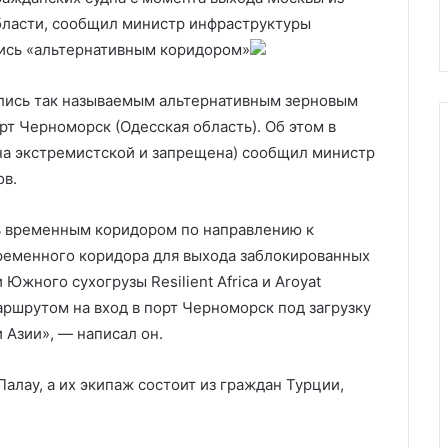
А
доппельгангером»
бласти, сообщил министр инфраструктуры
ались «альтернативным коридором»
ались так называемым альтернативным зерновым
рт Черноморск (Одесская область). Об этом в
на экстремистской и запрещена) сообщил министр
ов.
ь временным коридором по направлению к
ременного коридора для выхода заблокированных
Южного сухогрузы Resilient Africa и Aroyat
аршрутом на вход в порт Черноморск под загрузку
 Азии», — написал он.
Палау, а их экипаж состоит из граждан Турции,