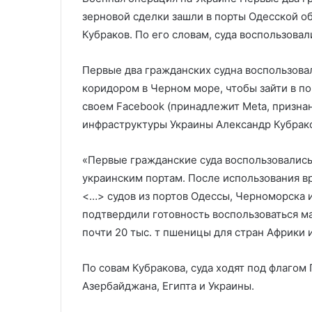
прекратить «голодные игры»
выборов в СШ
в
зерновой сделки зашли в порты Одесской о
США
Кубраков. По его словам, суда воспользов
Первые два гражданских судна воспользов
коридором в Черном море, чтобы зайти в по
своем Facebook (принадлежит Meta, призна
инфраструктуры Украины Александр Кубрак
«Первые гражданские суда воспользовалис
украинским портам. После использования в
<…> судов из портов Одессы, Черноморска и 
подтвердили готовность воспользоваться м
почти 20 тыс. т пшеницы для стран Африки и
По совам Кубракова, суда ходят под флагом 
Азербайджана, Египта и Украины.