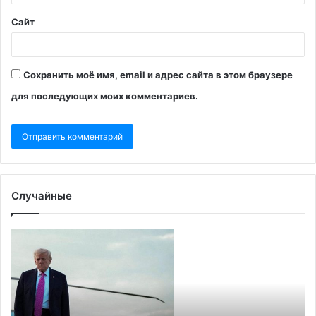
Сайт
Сохранить моё имя, email и адрес сайта в этом браузере
для последующих моих комментариев.
Случайные
Минобороны
отчиталось
об
ударе
по
складу