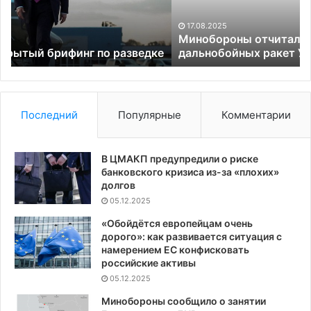
дальнобойных
ракет
17.08.2025
Украины
Минобороны отчиталось об ударе по складу
едке
дальнобойных ракет Украины
Последний
Популярные
Комментарии
В ЦМАКП предупредили о риске
банковского кризиса из-за «плохих»
долгов
05.12.2025
«Обойдётся европейцам очень
дорого»: как развивается ситуация с
намерением ЕС конфисковать
российские активы
05.12.2025
Минобороны сообщило о занятии