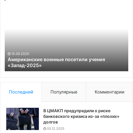
Американские
Ме
военные
по
посетили
за
учения
Ду
«Запад-2025»
пр
Па
ар
Цу
15.09.2025
Американские военные посетили учения
«Запад-2025»
Последний
Популярные
Комментарии
В ЦМАКП предупредили о риске
банковского кризиса из-за «плохих»
долгов
05.12.2025