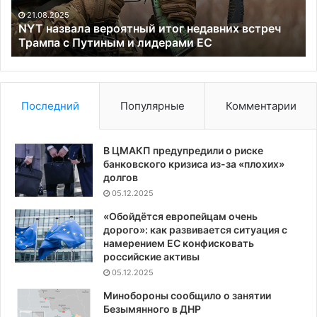
с
от
21.08.2025
Путиным
ор
NYT назвала вероятный итог недавних встреч
и
Трампа с Путиным и лидерами ЕС
из
лидерами
С
ЕС
Последний
Популярные
Комментарии
В ЦМАКП предупредили о риске
банковского кризиса из-за «плохих»
долгов
05.12.2025
«Обойдётся европейцам очень
дорого»: как развивается ситуация с
намерением ЕС конфисковать
российские активы
05.12.2025
Минобороны сообщило о занятии
Безымянного в ДНР