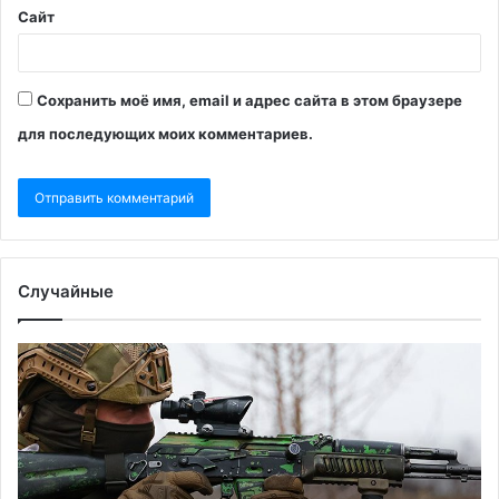
Сайт
Сохранить моё имя, email и адрес сайта в этом браузере
для последующих моих комментариев.
Случайные
NYT
N
назвала
ра
вероятный
о
итог
по
недавних
Ев
встреч
ст
Трампа
не