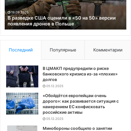
на
да
50»
др
19.09.2025
версии
с
В разведке США оценили в «50 на 50» версии
появления
появления дронов в Польше
ки
дронов
де
в
Польше
Последний
Популярные
Комментарии
В ЦМАКП предупредили о риске
банковского кризиса из-за «плохих»
долгов
05.12.2025
«Обойдётся европейцам очень
дорого»: как развивается ситуация с
намерением ЕС конфисковать
российские активы
05.12.2025
Минобороны сообщило о занятии