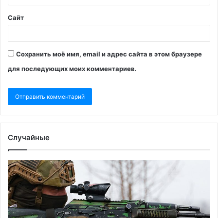
Сайт
Сохранить моё имя, email и адрес сайта в этом браузере
для последующих моих комментариев.
Случайные
В
W
разведке
ра
США
о
оценили
пл
в
Ки
«50
на