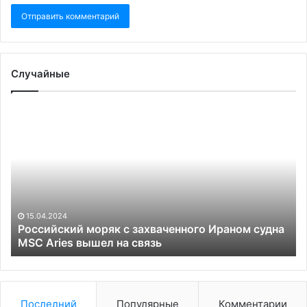
Случайные
Российский
В
моряк
Кр
с
за
захваченного
о
Ираном
«в
судна
ра
MSC
из
Aries
за
15.04.2024
вышел
на
Российский моряк с захваченного Ираном судна
на
MSC Aries вышел на связь
на
связь
М
Последний
Популярные
Комментарии