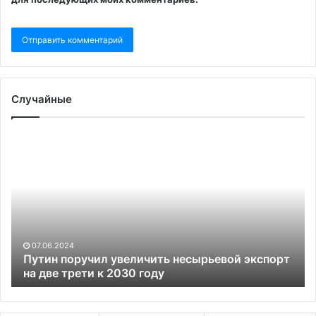
Случайные
Путин
ЕС
поручил
вв
увеличить
но
несырьевой
п
экспорт
на
на
се
две
и
трети
уд
07.06.2024
к
из
Путин поручил увеличить несырьевой экспорт
2030
на две трети к 2030 году
Ро
году