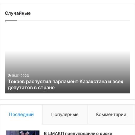
Случайные
Сенатора
Савельева
арестовали
по
обвинению
в
организации
убийства
02.08.2024
нт Казахстана и всех
Сенатора Савельева арестова
организации убийства
Последний
Популярные
Комментарии
В ЦМАКП предупредили о риске