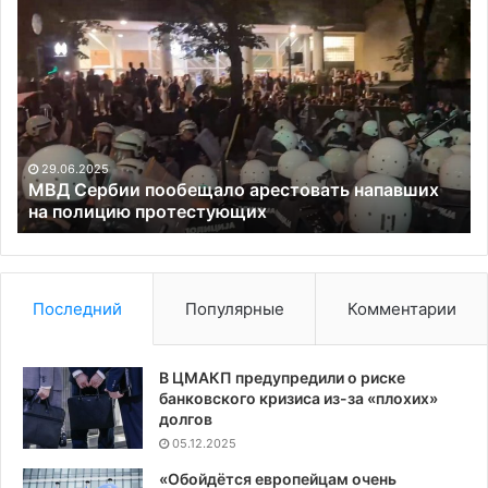
МВД
Эк
Сербии
ге
пообещало
Де
арестовать
Су
напавших
за
на
по
полицию
в
протестующих
фа
29.06.2025
ко
МВД Сербии пообещало арестовать напавших
на полицию протестующих
Последний
Популярные
Комментарии
В ЦМАКП предупредили о риске
банковского кризиса из-за «плохих»
долгов
05.12.2025
«Обойдётся европейцам очень