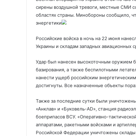
Путина и Си Цзиньпина
мощностей на
Украине
сирены воздушной тревоги, местные СМИ со
областях страны. Минобороны сообщило, чт
энергетики
Российские войска в ночь на 22 июня нанес
Украины и складам западных авиационных 
Удар был нанесен высокоточным оружием б
базирования, а также беспилотными летате
нанести ущерб российским энергетическим 
достигнуты. Все назначенные объекты пора
Также за последние сутки были уничтожен
«Анклав» и «Буковель-AD», станция радиоэ
боеприпасов ВСУ. «Оперативно-тактическо
аппаратами, ракетными войсками и артилл
Российской Федерации уничтожены склады 