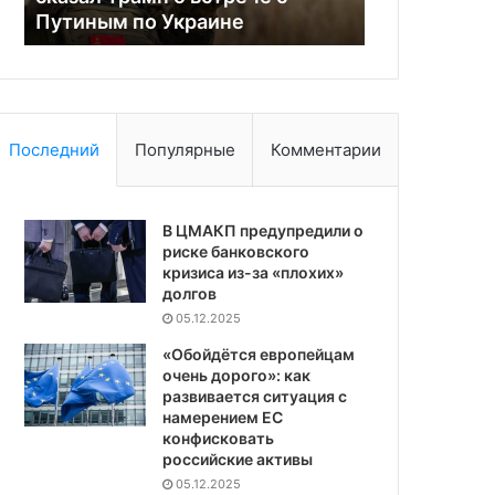
Путиным по Украине
спонсором 
с
спонсором
Путиным по Украине
терроризма
Последний
Популярные
Комментарии
В ЦМАКП предупредили о
риске банковского
кризиса из-за «плохих»
долгов
05.12.2025
«Обойдётся европейцам
очень дорого»: как
развивается ситуация с
намерением ЕС
конфисковать
российские активы
05.12.2025