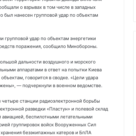
 Украине
Израиля по Рафаху
Израиля
общали о взрывах в том числе в западных
по
о был нанесен групповой удар по объектам
Рафаху
ли групповой удар по объектам энергетики
средств поражения, сообщило Минобороны.
ольшой дальности воздушного и морского
льными аппаратами в ответ на попытки Киева
объектам, говорится в сводке. «Цели удара
жены», — подчеркнули в военном ведомстве.
ы четыре станции радиоэлектронной борьбы
лектронной разведки «Пластун» и полевой склад
й авиацией, беспилотными летательными
ерией группировок войск Вооруженных Сил
хранения безэкипажных катеров и БпЛА