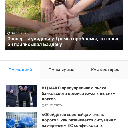
у
в
Трампа
ра
проблемы,
ра
которые
о
он
бр
приписывал
во
04.08.2025
Байдену
Эксперты увидели у Трампа проблемы, которые
он приписывал Байдену
Последний
Популярные
Комментарии
В ЦМАКП предупредили о риске
банковского кризиса из-за «плохих»
долгов
05.12.2025
«Обойдётся европейцам очень
дорого»: как развивается ситуация с
намерением ЕС конфисковать