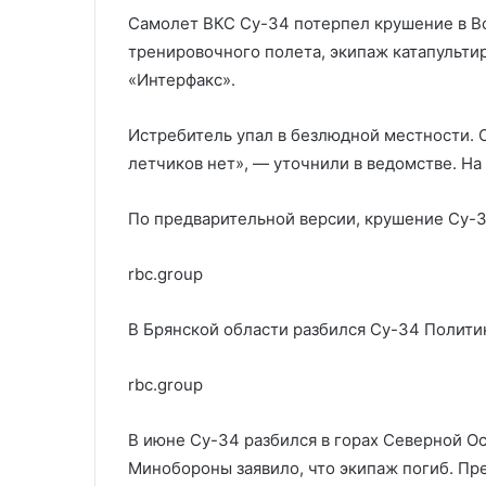
ЦАХАЛ в Нусейрате
почти все гос
ЦАХАЛ
госорганы
Самолет ВКС Су-34 потерпел крушение в Во
в
тренировочного полета, экипаж катапульт
Нусейрате
«Интерфакс».
Истребитель упал в безлюдной местности. 
летчиков нет», — уточнили в ведомстве. На
По предварительной версии, крушение Су-3
rbc.group
В Брянской области разбился Су-34
Полити
rbc.group
В июне Су-34 разбился в горах Северной О
Минобороны заявило, что экипаж погиб. П