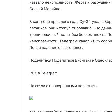
назвало неисправность. Жертв и разрушений
Сергей Меняйло.
В сентябре прошлого года Су-34 упал в Вор
летчиков, они катапультировались. По дан
тренировочный полет без боекомплекта. По
неисправности. Телеграм-канал «112» сообщ
После падения он загорелся.
Поделиться
Поделиться Вконтакте Одноклас
РБК в Telegram
На связи с проверенными новостями
Как россияне будут отдыхать в 2025 году. Кал