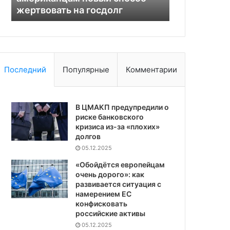
жертвовать на госдолг
дальнобойн
Последний
Популярные
Комментарии
В ЦМАКП предупредили о
риске банковского
кризиса из-за «плохих»
долгов
05.12.2025
«Обойдётся европейцам
очень дорого»: как
развивается ситуация с
намерением ЕС
конфисковать
российские активы
05.12.2025