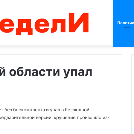
Политик
й области упал
Минфин
разработал
специальный
порядок
для
т без боекомплекта и упал в безлюдной
бюджетов
предварительной версии, крушение произошло из-
26.11.2022
новых
тили власть на
Минфин разработал
регионов
 распустили
специальный порядок для