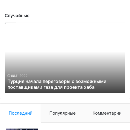
Случайные
Турция
«Р
начала
по
переговоры
су
с
пр
возможными
фа
поставщиками
за
газа
об
для
пр
08.11.2022
проекта
Чу
Турция начала переговоры с возможными
хаба
поставщиками газа для проекта хаба
Последний
Популярные
Комментарии