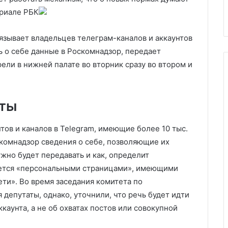
ьдом Трампом
плане Трампа
мирном
ериале РБК
плане
Трампа
язывает владельцев телеграм-каналов и аккаунтов
ть о себе данные в Роскомнадзор, передает
ли в нижней палате во вторник сразу во втором и
аты
нтов и каналов в Telegram, имеющие более 10 тыс.
скомнадзор сведения о себе, позволяющие их
жно будет передавать и как, определит
вается «персональными страницами», имеющими
ети». Во время заседания комитета по
депутаты, однако, уточнили, что речь будет идти
каунта, а не об охватах постов или совокупной