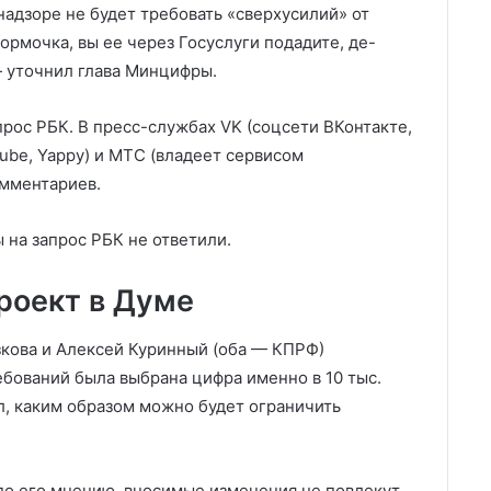
надзоре не будет требовать «сверхусилий» от
ормочка, вы ее через Госуслуги подадите, де-
— уточнил глава Минцифры.
прос РБК. В пресс-службах VK (соцсети ВКонтакте,
ube, Yappy) и МТС (владеет сервисом
омментариев.
на запрос РБК не ответили.
роект в Думе
кова и Алексей Куринный (оба — КПРФ)
ебований была выбрана цифра именно в 10 тыс.
л, каким образом можно будет ограничить
 по его мнению, вносимые изменения не повлекут