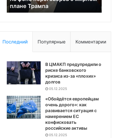
тикающих часах Судного дня
экономики 
Последний
Популярные
Комментарии
В ЦМАКП предупредили о
риске банковского
кризиса из-за «плохих»
долгов
05.12.2025
«Обойдётся европейцам
очень дорого»: как
развивается ситуация с
намерением ЕС
конфисковать
российские активы
05.12.2025