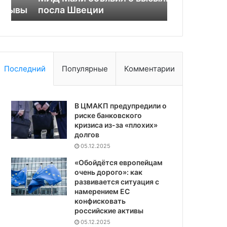
вы
посла Швеции
противосто
Китаю
Последний
Популярные
Комментарии
В ЦМАКП предупредили о
риске банковского
кризиса из-за «плохих»
долгов
05.12.2025
«Обойдётся европейцам
очень дорого»: как
развивается ситуация с
намерением ЕС
конфисковать
российские активы
05.12.2025