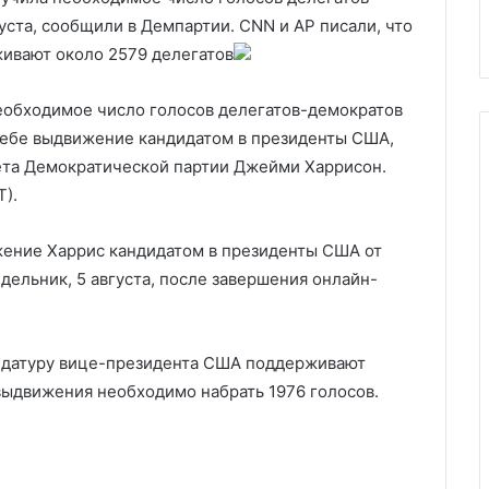
В Харькове прогремели взры
уста, сообщили в Демпартии. CNN и AP писали, что
ивают около 2579 делегатов
еобходимое число голосов делегатов-демократов
себе выдвижение кандидатом в президенты США,
ета Демократической партии Джейми Харрисон.
T).
жение Харрис кандидатом в президенты США от
ельник, 5 августа, после завершения онлайн-
дидатуру вице-президента США поддерживают
 выдвижения необходимо набрать 1976 голосов.