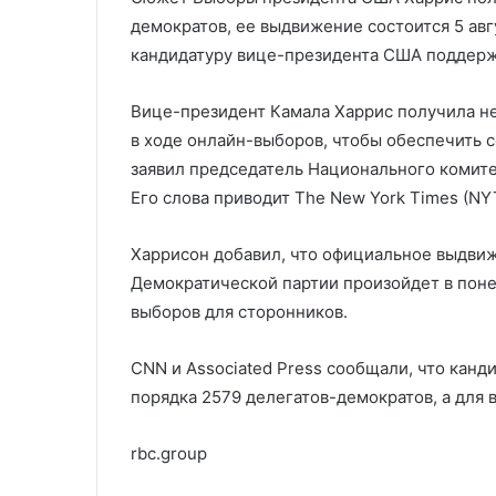
усилия» в зоне спецоперации
Олимпиады
демократов, ее выдвижение состоится 5 авг
кандидатуру вице-президента США поддерж
Вице-президент Камала Харрис получила н
в ходе онлайн-выборов, чтобы обеспечить 
заявил председатель Национального комит
Его слова приводит The New York Times (NY
Харрисон добавил, что официальное выдви
Демократической партии произойдет в понед
выборов для сторонников.
CNN и Associated Press сообщали, что кан
порядка 2579 делегатов-демократов, а для
rbc.group