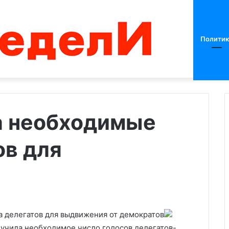
Политик
а необходимые
ов для
В
Харькове
прогремели
взрывы
 делегатов для выдвижения от демократов
вал «неживой
емирие на время
учила необходимое число голосов делегатов-
06.08.2023