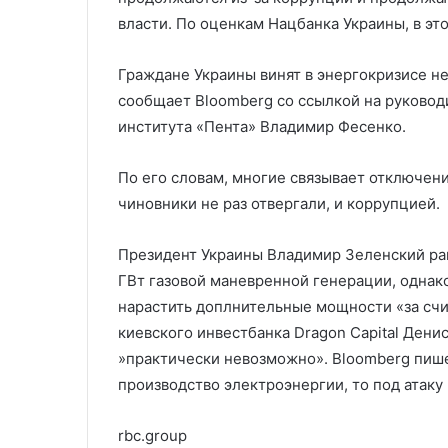
главу разведки
задержками п
Запада
власти. По оценкам Нацбанка Украины, в эт
Граждане Украины винят в энергокризисе не
сообщает Bloomberg со ссылкой на руковод
института «Пента» Владимир Фесенко.
По его словам, многие связывает отключени
чиновники не раз отвергали, и коррупцией.
Президент Украины Владимир Зеленский ране
ГВт газовой маневренной генерации, однако
нарастить доплнительные мощности «за счи
киевского инвестбанка Dragon Capital Денис
»практически невозможно». Bloomberg пише
производство электроэнергии, то под атаку
rbc.group