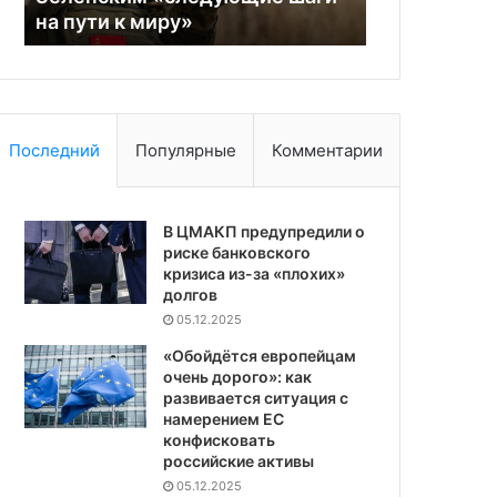
на пути к миру»
геополитик
пути
ЕС
к
в
миру»
геополитике
Последний
Популярные
Комментарии
В ЦМАКП предупредили о
риске банковского
кризиса из-за «плохих»
долгов
05.12.2025
«Обойдётся европейцам
очень дорого»: как
развивается ситуация с
намерением ЕС
конфисковать
российские активы
05.12.2025