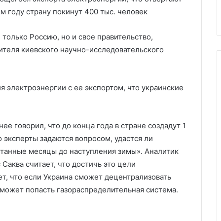
омощи Запада
урана из Китая
Китая
ом году страну покинут 400 тыс. человек
 только Россию, но и свое правительство,
ителя киевского научно-исследовательского
я электроэнергии с ее экспортом, что украинские
е говорил, что до конца года в стране создадут 1
 эксперты задаются вопросом, удастся ли
танные месяцы до наступления зимы». Аналитик
 Саква считает, что достичь это цели
т, что если Украина сможет децентрализовать
 может попасть газораспределительная система.