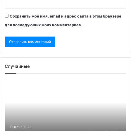
Сохранить моё имя, email и адрес сайта в этом браузере
для последующих моих комментариев.
Случайные
Армия
Гл
Пакистана
О
получила
за
«свободу
о
действий»
«м
для
во
ответного
на
удара
кр
07.05.2025