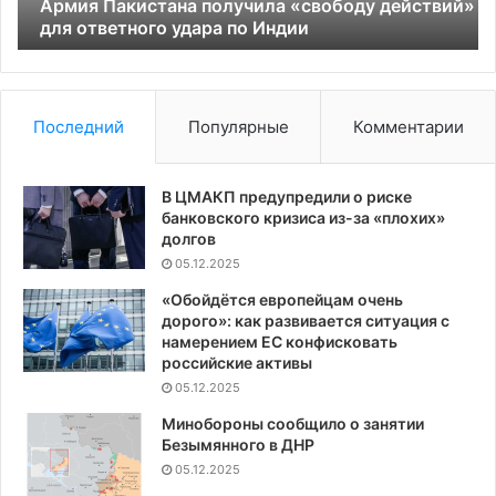
по
«А
Армия Пакистана получила «свободу действий»
Индии
для ответного удара по Индии
Ку
Последний
Популярные
Комментарии
В ЦМАКП предупредили о риске
банковского кризиса из-за «плохих»
долгов
05.12.2025
«Обойдётся европейцам очень
дорого»: как развивается ситуация с
намерением ЕС конфисковать
российские активы
05.12.2025
Минобороны сообщило о занятии
Безымянного в ДНР
05.12.2025