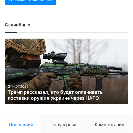
Случайные
Трамп
Бе
рассказал,
од
кто
по
будет
на
оплачивать
вы
поставки
гу
оружия
Са
Украине
Пе
14.07.2025
через
Трамп рассказал, кто будет оплачивать
НАТО
поставки оружия Украине через НАТО
Последний
Популярные
Комментарии