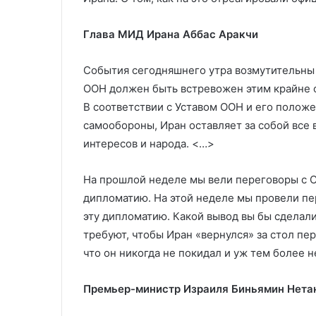
ужесточении льготной ипотеки
из России в ЕС
России
в
Глава МИД Ирана Аббас Аракчи
ЕС
События сегодняшнего утра возмутительны 
ООН должен быть встревожен этим крайне 
В соответствии с Уставом ООН и его полож
самообороны, Иран оставляет за собой все 
интересов и народа. <…>
На прошлой неделе мы вели переговоры с С
дипломатию. На этой неделе мы провели пе
эту дипломатию. Какой вывод вы бы сделал
требуют, чтобы Иран «вернулся» за стол пер
что он никогда не покидал и уж тем более 
Премьер-министр Израиля Биньямин Нета