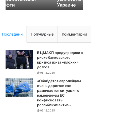
Украине
Восточной 
Последний
Популярные
Комментарии
В ЦМАКП предупредили о
риске банковского
кризиса из-за «плохих»
долгов
05.12.2025
«Обойдётся европейцам
очень дорого»: как
развивается ситуация с
намерением ЕС
конфисковать
российские активы
05.12.2025